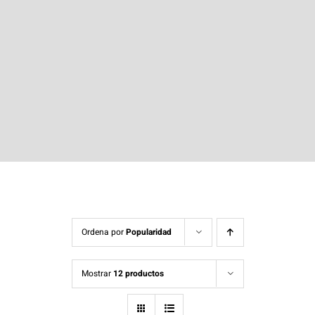
Plisado Textil
Masterclass Sastrería Moderna Shingo Sato
Moulage «El Taller de Mangas»
Masterclass Pantalón Perfecto
Patrón técnico de corset a medida
Taller Moulage Técnico
Ordena por
Popularidad
Curso avanzado de Sastrería artesanal
Mostrar
12 productos
Alquiler del taller