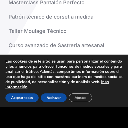
Masterclass Pantalón Perfecto
Patrón técnico de corset a medida
Taller Moulage Técnico
Curso avanzado de Sastrería artesanal
Alquiler del taller
Las cookies de este sitio se usan para personalizar el contenido
y los anuncios para ofrecer funciones de medios sociales y para
analizar el tráfico. Además, compartimos información sobre el
Creaciones de nuestro alumnos
uso que haga del sitio con nuestros partners de medios sociales
de publicidad, de personalización y de análisis web.
Más
información
La academia
Aceptar todas
Rechazar
Ajustes
¿Donde estamos?
Reservar clases