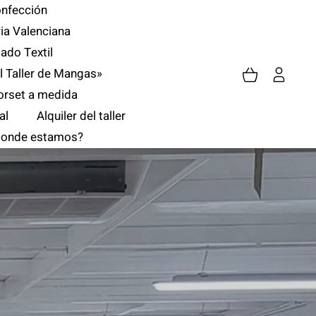
onfección
ia Valenciana
sado Textil
l Taller de Mangas»
orset a medida
al
Alquiler del taller
onde estamos?