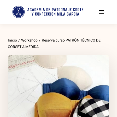
Saltar
al
Toggl
contenido
Naviga
Tienda
Inicio
/
Workshop
/
Reserva curso PATRÓN TÉCNICO DE
Enseñanza personalizada de corte y confección
CORSET A MEDIDA
PATRONAJE Y COSTURA DESDE CERO
Indumentaria Valenciana
Clases de patchwork
Costura creativa