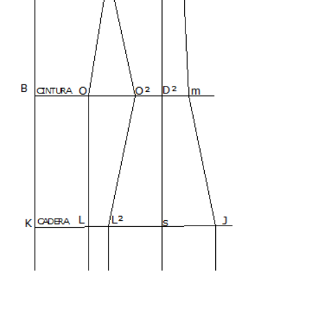
Plisado Textil
Masterclass Sastrería Moderna Shingo Sato
Moulage «El Taller de Mangas»
Masterclass Pantalón Perfecto
Patrón técnico de corset a medida
Taller Moulage Técnico
Curso avanzado de Sastrería artesanal
Alquiler del taller