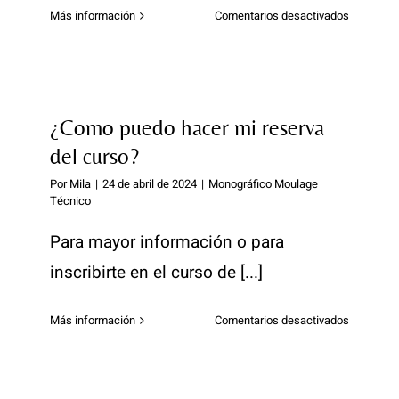
Plisado Textil
en
Más información
Comentarios desactivados
¿Se
Masterclass Sastrería Moderna Shingo Sato
necesitan
conocimi
en
Moulage «El Taller de Mangas»
costura
¿Como puedo hacer mi reserva
y
Masterclass Pantalón Perfecto
del curso?
patronaje
para
Por
Mila
|
24 de abril de 2024
|
Monográfico Moulage
éste
Técnico
Patrón técnico de corset a medida
curso?
Para mayor información o para
Taller Moulage Técnico
inscribirte en el curso de [...]
Curso avanzado de Sastrería artesanal
en
Más información
Comentarios desactivados
¿Como
Alquiler del taller
puedo
hacer