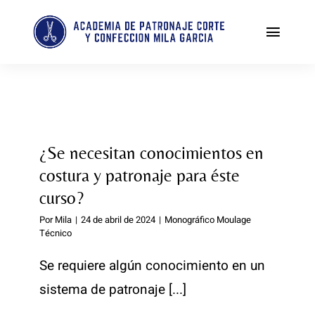
Saltar
al
Toggl
contenido
Naviga
Tienda
Enseñanza personalizada de corte y confección
¿Se necesitan conocimientos en
PATRONAJE Y COSTURA DESDE CERO
costura y patronaje para éste
curso?
Indumentaria Valenciana
Por
Mila
|
24 de abril de 2024
|
Monográfico Moulage
Técnico
Clases de patchwork
Se requiere algún conocimiento en un
Costura creativa
sistema de patronaje [...]