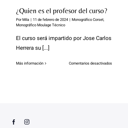
Creaciones de nuestro alumnos
mi
reserva
¿Quien es el profesor del curso?
del
La academia
Por
Mila
|
11 de febrero de 2024
|
Monográfico Corset
,
curso?
Monográfico Moulage Técnico
¿Donde estamos?
El curso será impartido por Jose Carlos
Herrera su [...]
en
Más información
Comentarios desactivados
¿Quien
es
el
profesor
del
curso?