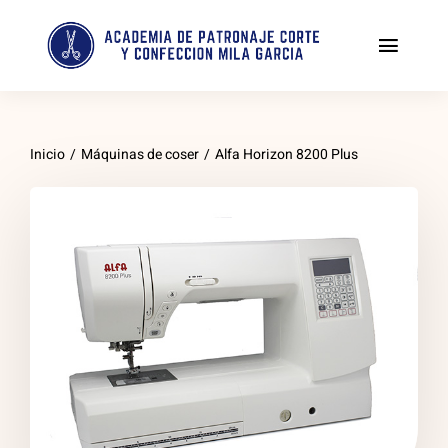
Saltar
al
Toggl
contenido
Naviga
Tienda
Inicio
/
Máquinas de coser
/
Alfa Horizon 8200 Plus
Enseñanza personalizada de corte y confección
PATRONAJE Y COSTURA DESDE CERO
Indumentaria Valenciana
Clases de patchwork
Costura creativa