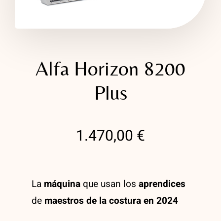
Plisado Textil
Masterclass Sastrería Moderna Shingo Sato
Moulage «El Taller de Mangas»
Alfa Horizon 8200
Masterclass Pantalón Perfecto
Plus
Patrón técnico de corset a medida
1.470,00
€
Taller Moulage Técnico
Curso avanzado de Sastrería artesanal
La
máquina
que usan los
aprendices
Alquiler del taller
de
maestros de la costura en 2024