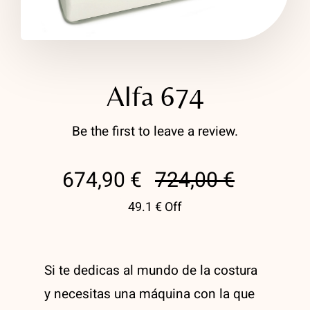
Plisado Textil
Masterclass Sastrería Moderna Shingo Sato
Moulage «El Taller de Mangas»
Alfa 674
Masterclass Pantalón Perfecto
Be the first to leave a review.
Patrón técnico de corset a medida
674,90
€
724,00
€
El
El
Taller Moulage Técnico
49.1 € Off
precio
precio
Curso avanzado de Sastrería artesanal
original
actual
Si te dedicas al mundo de la costura
Alquiler del taller
era:
es:
y necesitas una máquina con la que