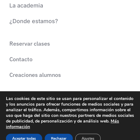
La academia
¿Donde estamos?
Reservar clases
Contacto
Creaciones alumnos
Las cookies de este sitio se usan para personalizar el contenido
y los anuncios para ofrecer funciones de medios sociales y para
© 2022 • Realce textíl
analizar el tráfico. Además, compartimos información sobre el
uso que haga del sitio con nuestros partners de medios sociales
de publicidad, de personalización y de análisis web.
Más
AVISO LEGAL
POLÍTICA DE PRIVACIDAD
información
POLÍTICA DE COOKIES
Aceptar todas
Rechazar
Ajustes