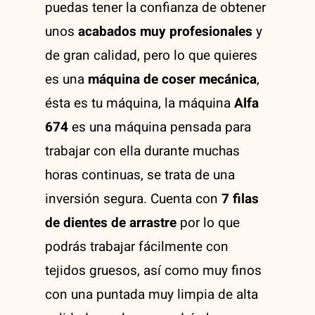
724,00 €
674,90 €
Creaciones de nuestro alumnos
puedas tener la confianza de obtener
unos
acabados muy profesionales
y
La academia
de gran calidad, pero lo que quieres
es una
máquina de coser mecánica
,
¿Donde estamos?
ésta es tu máquina, la máquina
Alfa
674
es una máquina pensada para
trabajar con ella durante muchas
horas continuas, se trata de una
inversión segura. Cuenta con
7 filas
de dientes de arrastre
por lo que
podrás trabajar fácilmente con
tejidos gruesos, así como muy finos
con una puntada muy limpia de alta