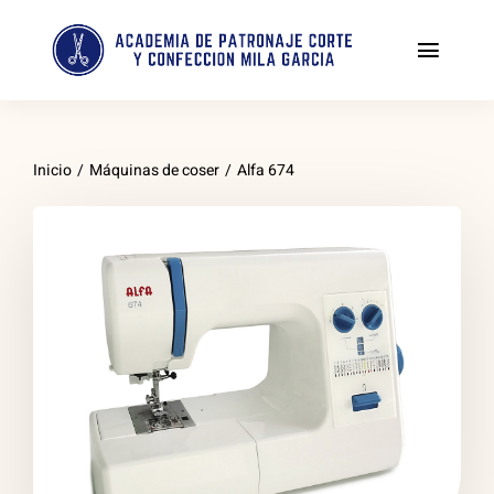
Saltar
al
Toggl
contenido
Naviga
Tienda
Inicio
/
Máquinas de coser
/
Alfa 674
Enseñanza personalizada de corte y confección
PATRONAJE Y COSTURA DESDE CERO
Indumentaria Valenciana
Clases de patchwork
Costura creativa